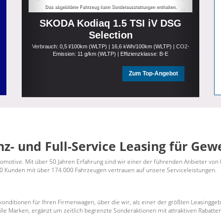
Das abgebildete Fahrzeug kann Sonderausstattungen enthalten.
SKODA Kodiaq 1.5 TSI iV DSG
Selection
Verbrauch: 0,5 l/100km (WLTP) | 16,6 kWh/100km (WLTP) | CO2-
Emission: 11 g/km (WLTP) | Effizienzklasse: B-E
Zum Top-Angebot
nz- und Full-Service Leasing für G
omotive. Mit über 50 Jahren Erfahrung sind wir einer der führenden Anbieter von
0 Kunden mit über 174.000 Fahrzeugen vertrauen auf unsere Serviceleistungen.
konditionen für Ihren Firmenwagen, über die wir, als einer der größten Leasingge
alle Marken, ergänzt um zeitlich begrenzte Sonderaktionen mit attraktiven Rabatt