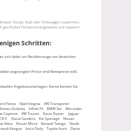
 Renault, Nissan, Audi oder Volkswagen zusammen.
ch geschultes Fachpersonal gewartet und repariert
enigen Schritten:
t es sich dabei um Neufahrzeuge von deutschen
 dabei angezeigten Preise sind Nettopreise exkl.
dividuellen Angebotsunterlagen. Gerne können Sie
rd Fiesta Opel Insignia VW Transporter
omeo Giulietta Infiniti FX BMW 3er Mercedes
che Cayenne VW Touran Dacia Duster Jaguar
 CR-V Dacia Sandero Kia Sportage Nissan
t Altea Nissan Micra Renault Twingo Skoda
nault Kangoo Iveco Daily Toyota Auris Dacia