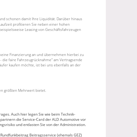
nd schonen damit Ihre Liquidität. Darüber hinaus
aufzeit profitieren Sie neben einer hohen
r beispielsweise Leasing von Geschäftsfahrzeugen
d keine Finanzierung an und übernehmen hierbei zu
 - die faire Fahrzeugrücknahme" am Vertragsende
ufer kaufen möchte, ist bei uns ebenfalls an der
en größten Mehrwert bietet.
ages. Auch hier legen Sie wie beim Technik-
spartnern die Service-Card der ALD Automotive vor
srisiko und entlasten Sie von der Administration.
 Rundfunkbeitrag Beitragsservice (ehemals GEZ)