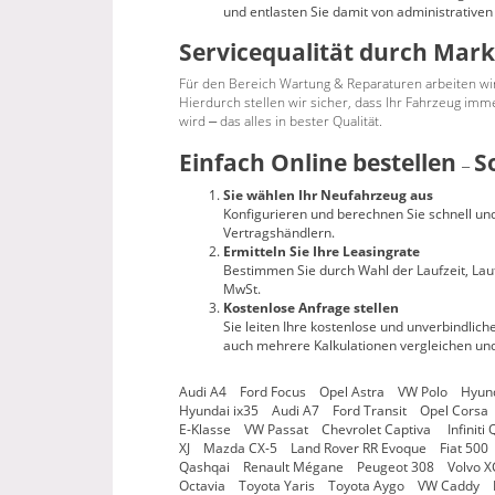
und entlasten Sie damit von administrativen
Servicequalität durch Mar
Für den Bereich Wartung & Reparaturen arbeiten wi
Hierdurch stellen wir sicher, dass Ihr Fahrzeug imm
wird
das alles in bester Qualität.
–
Einfach Online bestellen
S
–
Sie wählen Ihr Neufahrzeug aus
Konfigurieren und berechnen Sie schnell un
Vertragshändlern.
Ermitteln Sie Ihre Leasingrate
Bestimmen Sie durch Wahl der Laufzeit, Lauf
MwSt.
Kostenlose Anfrage stellen
Sie leiten Ihre kostenlose und unverbindlic
auch mehrere Kalkulationen vergleichen und
Audi A4 Ford Focus Opel Astra VW Polo Hyund
Hyundai ix35 Audi A7 Ford Transit Opel Cors
E-Klasse VW Passat Chevrolet Captiva Infini
XJ Mazda CX-5 Land Rover RR Evoque Fiat 500
Qashqai Renault Mégane Peugeot 308 Volvo X
Octavia Toyota Yaris Toyota Aygo VW Caddy Me