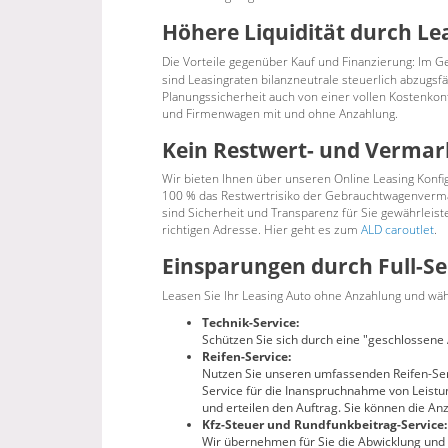
Höhere Liquidität durch Le
Die Vorteile gegenüber Kauf und Finanzierung: Im G
sind Leasingraten bilanzneutrale steuerlich abzugsf
Planungssicherheit auch von einer vollen Kostenkon
und Firmenwagen mit und ohne Anzahlung.
Kein Restwert- und Vermar
Wir bieten Ihnen über unseren Online Leasing Konfi
100 % das Restwertrisiko der Gebrauchtwagenvermar
sind Sicherheit und Transparenz für Sie gewährleist
richtigen Adresse. Hier geht es zum
ALD caroutlet
.
Einsparungen durch Full-Se
Leasen Sie Ihr Leasing Auto ohne Anzahlung und wäh
Technik-Service:
Schützen Sie sich durch eine "geschlossene
Reifen-Service:
Nutzen Sie unseren umfassenden Reifen-Serv
Service für die Inanspruchnahme von Leistu
und erteilen den Auftrag. Sie können die A
Kfz-Steuer und Rundfunkbeitrag-Service:
Wir übernehmen für Sie die Abwicklung und 