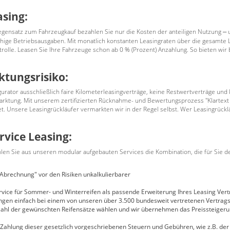
asing:
egensatz zum Fahrzeugkauf bezahlen Sie nur die Kosten der anteiligen Nutzung
u
–
ähige Betriebsausgaben. Mit monatlich konstanten Leasingraten über die gesamte L
trolle. Leasen Sie Ihre Fahrzeuge schon ab 0 % (Prozent) Anzahlung. So bieten wi
ktungsrisiko:
gurator ausschließlich faire Kilometerleasingverträge, keine Restwertverträge un
ktung. Mit unserem zertifizierten Rücknahme- und Bewertungsprozess "Klartext
et. Unsere Leasingrückläufer vermarkten wir in der Regel selbst. Wer Leasingrücklä
rvice Leasing:
len Sie aus unseren modular aufgebauten Services die Kombination, die für Sie d
 Abrechnung" vor den Risiken unkalkulierbarer
ice für Sommer- und Winterreifen als passende Erweiterung Ihres Leasing Vertr
ngen einfach bei einem von unseren über 3.500 bundesweit vertretenen Vertrag
nzahl der gewünschten Reifensätze wählen und wir übernehmen das Preissteigerung
Zahlung dieser gesetzlich vorgeschriebenen Steuern und Gebühren, wie z.B. der