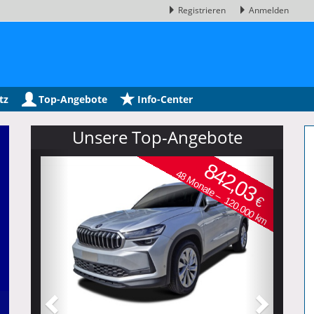
Registrieren
Anmelden
tz
Top-Angebote
Info-Center
Unsere Top-Angebote
Previous
Next
842,03
48
Monate –
€
120.000
km