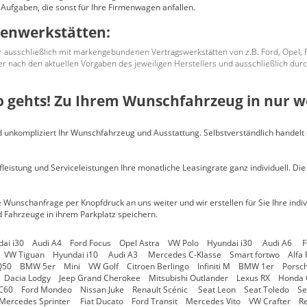
 Aufgaben, die sonst für Ihre Firmenwagen anfallen.
kenwerkstätten:
r ausschließlich mit markengebundenen Vertragswerkstätten von z.B. Ford, Opel,
er nach den aktuellen Vorgaben des jeweiligen Herstellers und ausschließlich dur
o gehts! Zu Ihrem Wunschfahrzeug in nur w
d unkompliziert Ihr Wunschfahrzeug und Ausstattung. Selbstverständlich handel
leistung und Serviceleistungen Ihre monatliche Leasingrate ganz individuell. Die
he Wunschanfrage per Knopfdruck an uns weiter und wir erstellen für Sie Ihre in
 Fahrzeuge in ihrem Parkplatz speichern.
ai i30 Audi A4 Ford Focus Opel Astra VW Polo Hyundai i30 Audi A6 Fo
a VW Tiguan Hyundai i10 Audi A3 Mercedes C-Klasse Smart fortwo Alfa R
ti Q50 BMW 5er Mini VW Golf Citroen Berlingo Infiniti M BMW 1er Pors
 Dacia Lodgy Jeep Grand Cherokee Mitsubishi Outlander Lexus RX Honda
C60 Ford Mondeo Nissan Juke Renault Scénic Seat Leon Seat Toledo Sea
rcedes Sprinter Fiat Ducato Ford Transit Mercedes Vito VW Crafter Re